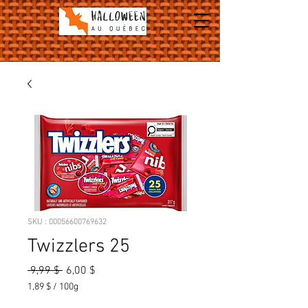
SKU : 00056600769632
Twizzlers 25
Prix
Prix
 9,99 $ 
6,00 $
original
promotionnel
1,89 $
/
100g
1,89 $