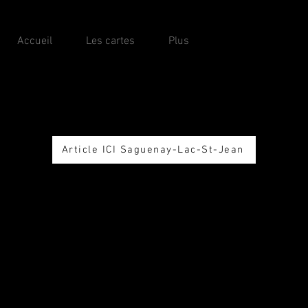
Accueil
Les cartes
Plus
Nouvelles et médi
Article ICI Saguenay-Lac-St-Jean