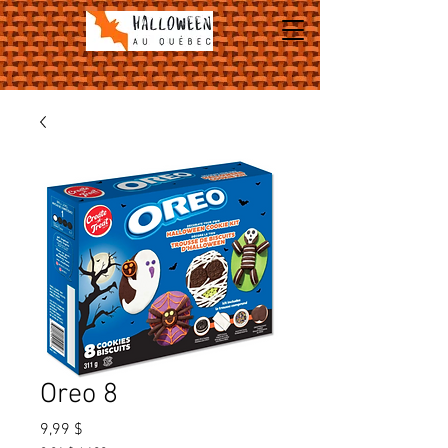
Oreo 8
Prix
9,99 $