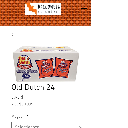
Old Dutch 24
Prix
7,97 $
2,08 $
/
100g
2,08 $
pour
Magasin
*
100
Grammes