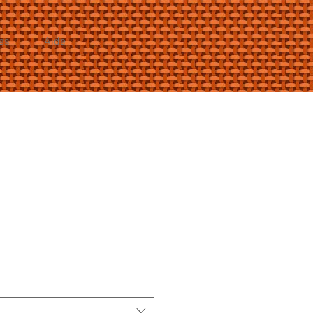
as
Aide
ix
omotionnel