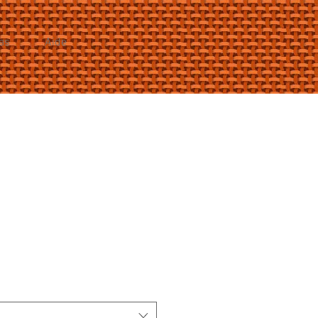
as
Aide