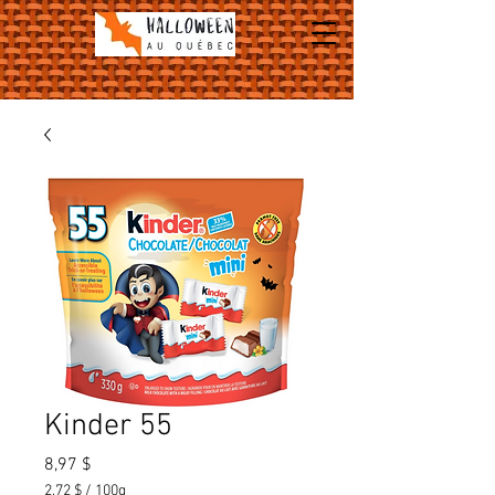
Kinder 55
Prix
8,97 $
2,72 $
/
100g