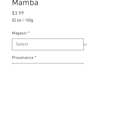
Mamba
Price
$3.99
$2.66
/
100g
$2.66
per
Magasin
*
100
Grams
Provenance
*
Nombre inconnu d'unités
SKU